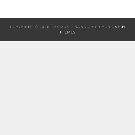
COPYRIGHT © 2026
|
MY MUSIC BAND CHILD POR
CATCH
THEMES