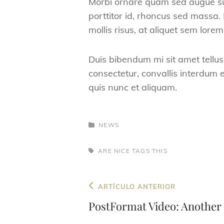
Morbi ornare quam sed augue sus
porttitor id, rhoncus sed massa. 
mollis risus, at aliquet sem lore
Duis bibendum mi sit amet tellu
consectetur, convallis interdum e
quis nunc et aliquam.
CATEGORÍAS
NEWS
ETIQUETAS,
ARE
NICE
TAGS
THIS
Navegación
Entrada
ARTÍCULO ANTERIOR
de
anterior
PostFormat Video: Another 
entradas