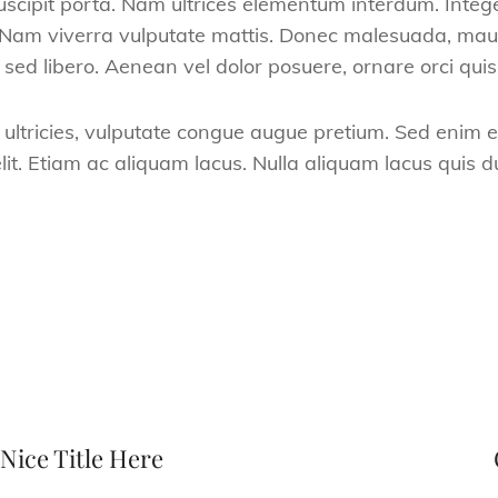
cipit porta. Nam ultrices elementum interdum. Integer
Nam viverra vulputate mattis. Donec malesuada, mauris 
m sed libero. Aenean vel dolor posuere, ornare orci quis
s ultricies, vulputate congue augue pretium. Sed enim
lit. Etiam ac aliquam lacus. Nulla aliquam lacus quis d
Entrada
siguiente
Nice Title Here