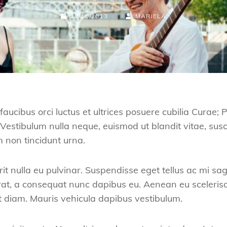
PUBLICADO
POR
BYLINE
22/10/2013
MARIELA
EL
LÍNEA
aucibus orci luctus et ultrices posuere cubilia Curae; 
Vestibulum nulla neque, euismod ut blandit vitae, sus
m non tincidunt urna.
rit nulla eu pulvinar. Suspendisse eget tellus ac mi sag
t, a consequat nunc dapibus eu. Aenean eu scelerisque
t diam. Mauris vehicula dapibus vestibulum.